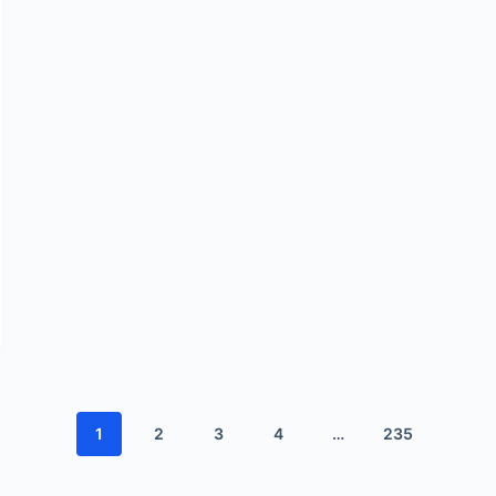
1
2
3
4
…
235