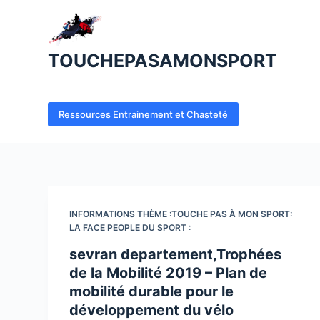
P
a
s
TOUCHEPASAMONSPORT
s
e
r
Ressources Entrainement et Chasteté
a
u
c
o
n
INFORMATIONS THÈME :TOUCHE PAS À MON SPORT:
t
LA FACE PEOPLE DU SPORT :
e
sevran departement,Trophées
n
de la Mobilité 2019 – Plan de
u
mobilité durable pour le
développement du vélo