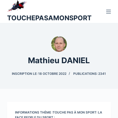
P
a
TOUCHEPASAMONSPORT
s
s
e
r
a
u
Mathieu DANIEL
c
o
INSCRIPTION LE: 18 OCTOBRE 2022
PUBLICATIONS: 2341
n
t
e
n
u
INFORMATIONS THÈME :TOUCHE PAS À MON SPORT: LA
FACE PEOPLE DU SPORT :