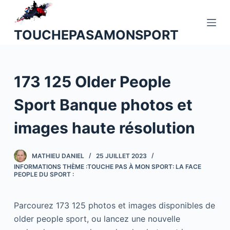
P
a
TOUCHEPASAMONSPORT
s
s
e
173 125 Older People
r
a
Sport Banque photos et
u
c
images haute résolution
o
n
MATHIEU DANIEL
25 JUILLET 2023
t
INFORMATIONS THÈME :TOUCHE PAS À MON SPORT: LA FACE
e
PEOPLE DU SPORT :
n
u
Parcourez 173 125 photos et images disponibles de
older people sport, ou lancez une nouvelle