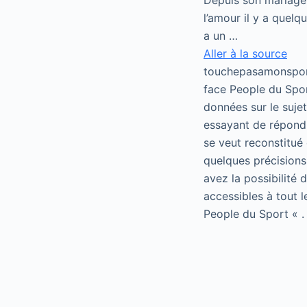
Depuis son mariage, 
l’amour il y a quelq
a un …
Aller à la source
touchepasamonsport
face People du Spor
données sur le suje
essayant de répondr
se veut reconstitué 
quelques précisions
avez la possibilité
accessibles à tout 
People du Sport « .