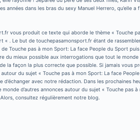
elle rayonne ! Séparée du père de ses deux filles, Karin Vi
ues années dans les bras du sexy Manuel Herrero, qu’elle a fi
.fr vous produit ce texte qui aborde le thème « Touche p
t « . Le but de touchepasamonsport.fr étant de rassembler
t de Touche pas à mon Sport: La face People du Sport puis 
e du mieux possible aux interrogations que tout le monde 
de la façon la plus correcte que possible. Si jamais vous p
 autour du sujet « Touche pas à mon Sport: La face People
 de d’échanger avec notre rédaction. Dans les prochaines he
le monde d’autres annonces autour du sujet « Touche pas à
 Alors, consultez régulièrement notre blog.