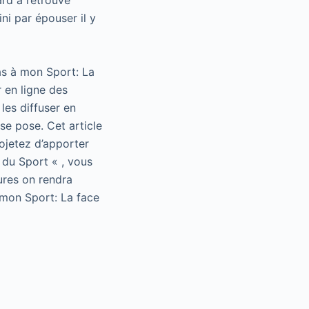
ard a retrouvé
ni par épouser il y
as à mon Sport: La
 en ligne des
les diffuser en
se pose. Cet article
rojetez d’apporter
 du Sport « , vous
ures on rendra
 mon Sport: La face