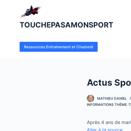
P
a
s
TOUCHEPASAMONSPORT
s
e
r
Ressources Entrainement et Chasteté
a
u
c
o
Actus Spo
n
t
e
MATHIEU DANIEL
INFORMATIONS THÈME :T
n
u
Après 4 ans de maria
Aller à la source