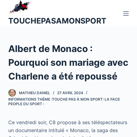
P
a
TOUCHEPASAMONSPORT
s
s
e
Albert de Monaco :
r
a
Pourquoi son mariage avec
u
c
Charlene a été repoussé
o
n
MATHIEU DANIEL
27 AVRIL 2024
t
INFORMATIONS THÈME :TOUCHE PAS À MON SPORT: LA FACE
e
PEOPLE DU SPORT :
n
u
Ce vendredi soir, C8 propose à ses téléspectateurs
un documentaire intitulé « Monaco, la saga des