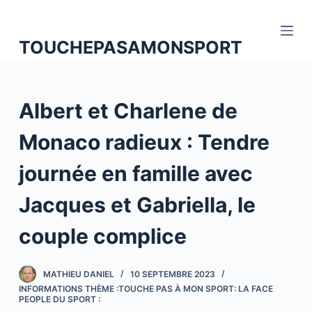
P
a
TOUCHEPASAMONSPORT
s
s
e
Albert et Charlene de
r
a
Monaco radieux : Tendre
u
c
journée en famille avec
o
n
Jacques et Gabriella, le
t
couple complice
e
n
u
MATHIEU DANIEL
10 SEPTEMBRE 2023
INFORMATIONS THÈME :TOUCHE PAS À MON SPORT: LA FACE
PEOPLE DU SPORT :