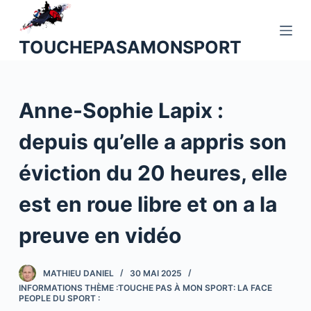
P
a
TOUCHEPASAMONSPORT
s
s
e
Anne-Sophie Lapix :
r
a
depuis qu’elle a appris son
u
c
éviction du 20 heures, elle
o
n
est en roue libre et on a la
t
preuve en vidéo
e
n
u
MATHIEU DANIEL
30 MAI 2025
INFORMATIONS THÈME :TOUCHE PAS À MON SPORT: LA FACE
PEOPLE DU SPORT :