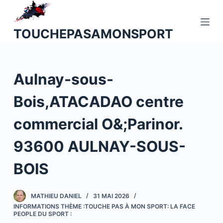
P
a
TOUCHEPASAMONSPORT
s
s
e
Aulnay-sous-
r
a
Bois,ATACADAO centre
u
c
commercial O&;Parinor.
o
n
93600 AULNAY-SOUS-
t
BOIS
e
n
u
MATHIEU DANIEL
31 MAI 2026
INFORMATIONS THÈME :TOUCHE PAS À MON SPORT: LA FACE
PEOPLE DU SPORT :