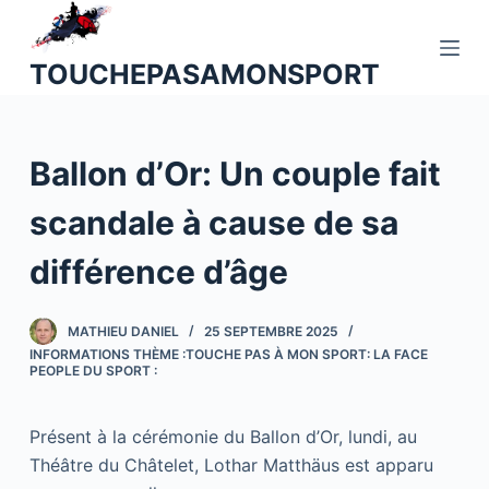
P
a
TOUCHEPASAMONSPORT
s
s
e
Ballon d’Or: Un couple fait
r
a
scandale à cause de sa
u
c
différence d’âge
o
n
MATHIEU DANIEL
25 SEPTEMBRE 2025
t
INFORMATIONS THÈME :TOUCHE PAS À MON SPORT: LA FACE
e
PEOPLE DU SPORT :
n
u
Présent à la cérémonie du Ballon d’Or, lundi, au
Théâtre du Châtelet, Lothar Matthäus est apparu