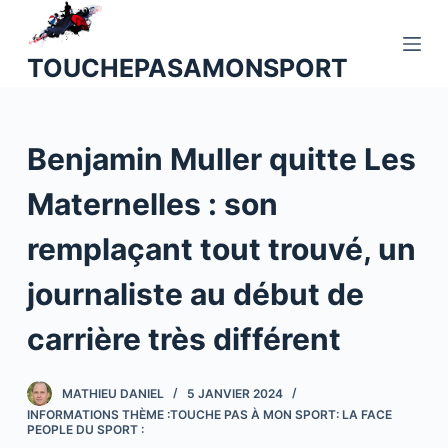
P
a
TOUCHEPASAMONSPORT
s
s
e
Benjamin Muller quitte Les
r
a
Maternelles : son
u
c
remplaçant tout trouvé, un
o
n
journaliste au début de
t
carrière très différent
e
n
u
MATHIEU DANIEL
5 JANVIER 2024
INFORMATIONS THÈME :TOUCHE PAS À MON SPORT: LA FACE
PEOPLE DU SPORT :