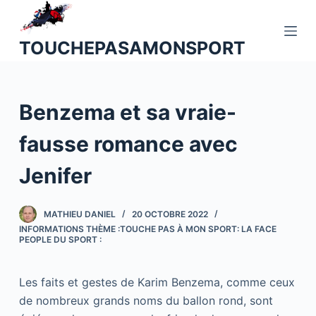
P
a
TOUCHEPASAMONSPORT
s
s
e
Benzema et sa vraie-
r
a
fausse romance avec
u
c
Jenifer
o
n
MATHIEU DANIEL
20 OCTOBRE 2022
t
INFORMATIONS THÈME :TOUCHE PAS À MON SPORT: LA FACE
e
PEOPLE DU SPORT :
n
u
Les faits et gestes de Karim Benzema, comme ceux
de nombreux grands noms du ballon rond, sont