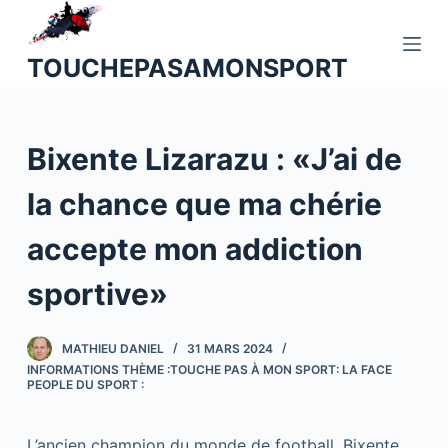
P
a
TOUCHEPASAMONSPORT
s
s
e
Bixente Lizarazu : «J’ai de
r
a
la chance que ma chérie
u
c
accepte mon addiction
o
n
sportive»
t
e
MATHIEU DANIEL
31 MARS 2024
n
INFORMATIONS THÈME :TOUCHE PAS À MON SPORT: LA FACE
u
PEOPLE DU SPORT :
L’ancien champion du monde de football, Bixente