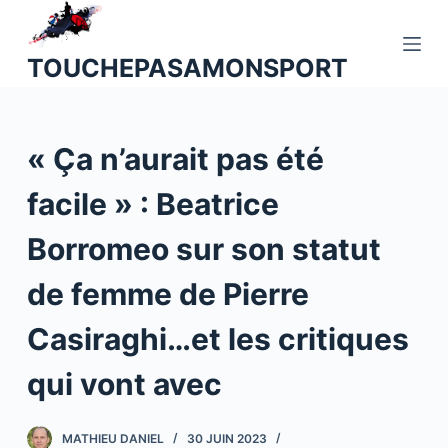
P
a
TOUCHEPASAMONSPORT
s
s
e
« Ça n’aurait pas été
r
a
facile » : Beatrice
u
c
Borromeo sur son statut
o
n
de femme de Pierre
t
Casiraghi…et les critiques
e
n
qui vont avec
u
MATHIEU DANIEL
30 JUIN 2023