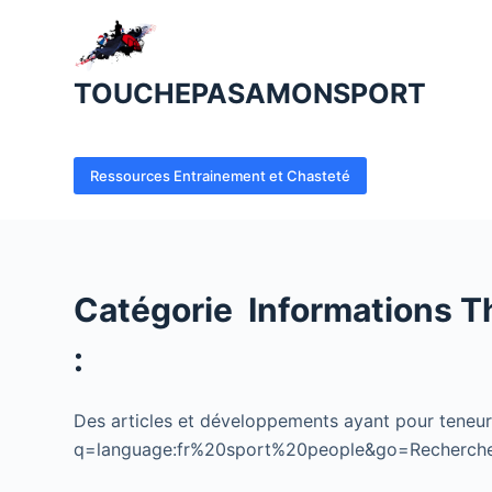
P
a
s
TOUCHEPASAMONSPORT
s
e
r
Ressources Entrainement et Chasteté
a
u
c
o
Catégorie
Informations T
n
t
:
e
n
Des articles et développements ayant pour teneu
u
q=language:fr%20sport%20people&go=Recherch