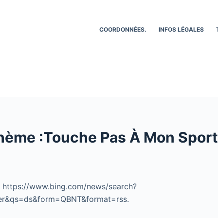
COORDONNÉES.
INFOS LÉGALES
hème :Touche Pas À Mon Sport:
r https://www.bing.com/news/search?
er&qs=ds&form=QBNT&format=rss.