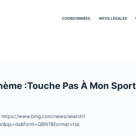
COORDONNÉES.
INFOS LÉGALES
hème :Touche Pas À Mon Sport:
r https://www.bing.com/news/search?
er&qs=ds&form=QBNT&format=rss.