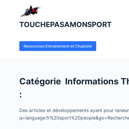
P
a
s
TOUCHEPASAMONSPORT
s
e
r
Ressources Entrainement et Chasteté
a
u
c
o
Catégorie
Informations T
n
t
:
e
n
Des articles et développements ayant pour teneu
u
q=language:fr%20sport%20people&go=Recherch