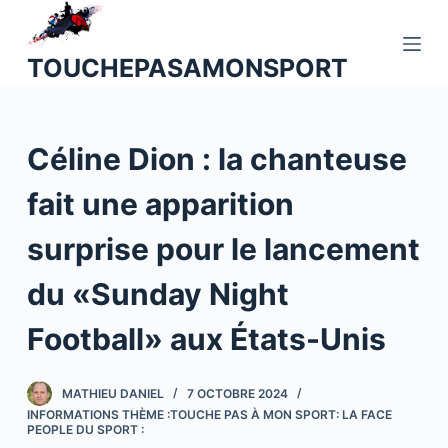
P
a
TOUCHEPASAMONSPORT
s
s
e
Céline Dion : la chanteuse
r
a
fait une apparition
u
c
surprise pour le lancement
o
n
du «Sunday Night
t
Football» aux États-Unis
e
n
u
MATHIEU DANIEL
7 OCTOBRE 2024
INFORMATIONS THÈME :TOUCHE PAS À MON SPORT: LA FACE
PEOPLE DU SPORT :