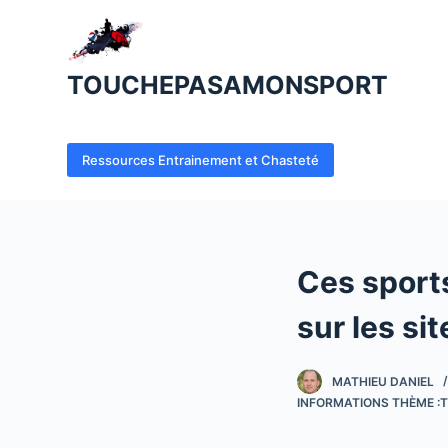
P
a
s
TOUCHEPASAMONSPORT
s
e
r
Ressources Entrainement et Chasteté
a
u
c
o
Ces sports
n
t
sur les si
e
n
MATHIEU DANIEL
u
INFORMATIONS THÈME :T