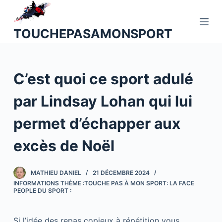
P
a
TOUCHEPASAMONSPORT
s
s
e
C’est quoi ce sport adulé
r
a
par Lindsay Lohan qui lui
u
c
permet d’échapper aux
o
n
excès de Noël
t
e
MATHIEU DANIEL
21 DÉCEMBRE 2024
n
INFORMATIONS THÈME :TOUCHE PAS À MON SPORT: LA FACE
u
PEOPLE DU SPORT :
Si l’idée des repas copieux à répétition vous