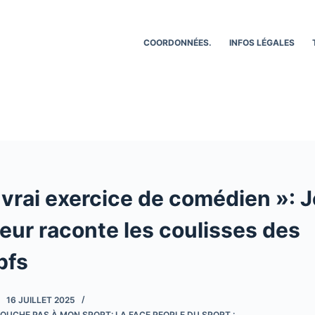
COORDONNÉES.
INFOS LÉGALES
 vrai exercice de comédien »: 
r raconte les coulisses des
pfs
16 JUILLET 2025
OUCHE PAS À MON SPORT: LA FACE PEOPLE DU SPORT :