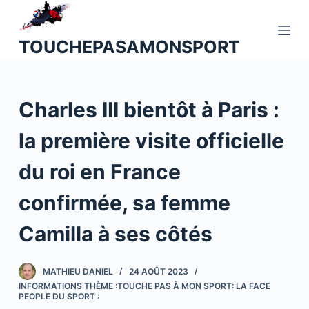
P
a
TOUCHEPASAMONSPORT
s
s
e
Charles III bientôt à Paris :
r
a
la première visite officielle
u
c
du roi en France
o
n
confirmée, sa femme
t
Camilla à ses côtés
e
n
u
MATHIEU DANIEL
24 AOÛT 2023
INFORMATIONS THÈME :TOUCHE PAS À MON SPORT: LA FACE
PEOPLE DU SPORT :