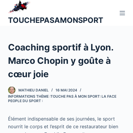
P
a
TOUCHEPASAMONSPORT
s
s
e
Coaching sportif à Lyon.
r
a
Marco Chopin y goûte à
u
c
cœur joie
o
n
MATHIEU DANIEL
16 MAI 2024
t
INFORMATIONS THÈME :TOUCHE PAS À MON SPORT: LA FACE
e
PEOPLE DU SPORT :
n
u
Élément indispensable de ses journées, le sport
nourrit le corps et l’esprit de ce restaurateur bien