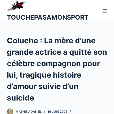
P
a
TOUCHEPASAMONSPORT
s
s
e
Coluche : La mère d’une
r
a
grande actrice a quitté son
u
c
célèbre compagnon pour
o
n
lui, tragique histoire
t
d’amour suivie d’un
e
n
suicide
u
MATHIEU DANIEL
19 JUIN 2023