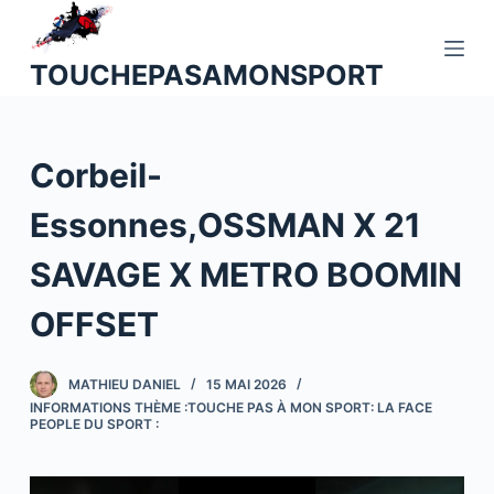
P
a
TOUCHEPASAMONSPORT
s
s
e
Corbeil-
r
a
Essonnes,OSSMAN X 21
u
c
SAVAGE X METRO BOOMIN
o
n
OFFSET
t
e
MATHIEU DANIEL
15 MAI 2026
n
INFORMATIONS THÈME :TOUCHE PAS À MON SPORT: LA FACE
u
PEOPLE DU SPORT :