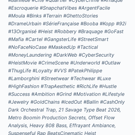
#Escroquerie #SnapchatVibes #ArgentFacile
#Moula #Binks #Terrain #GhettoStories
#DrameUrbain #SérieFrançaise #Booba #Kopp #92i
#13Organisé #Heist #Robbery #Braquage #GoFast
#Mafia #Cartel #GangsterLife #StreetSmart
#NoFaceNoCase #MaskedUp #Tactical
#MoneyLaundering #DarkWeb #CyberSecurity
#HeistMovie #CrimeScene #Underworld #Outlaw
#ThugLife #Loyalty #VVS #PatekPhilippe
#Lamborghini #Streetwear #Techwear #Luxe
#HighFashion #TrapAesthetic #RichLife #Hustle
#Success #Ambition #Grind #Motivation #Lifestyle
#Jewelry #GoldChains #IcedOut #Ballin #CashOnly
Dark Orchestral Trap, 21 Savage Type Beat 2026,
Metro Boomin Production Secrets, Offset Flow
Analysis, Heavy 808 Bass, Effrayant Ambiance,
Suspenseful Rap BeatsCinematic Heist