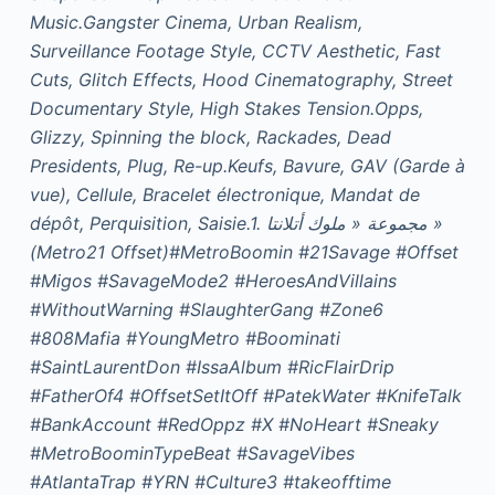
Music.Gangster Cinema, Urban Realism,
Surveillance Footage Style, CCTV Aesthetic, Fast
Cuts, Glitch Effects, Hood Cinematography, Street
Documentary Style, High Stakes Tension.Opps,
Glizzy, Spinning the block, Rackades, Dead
Presidents, Plug, Re-up.Keufs, Bavure, GAV (Garde à
vue), Cellule, Bracelet électronique, Mandat de
dépôt, Perquisition, Saisie.1. مجموعة « ملوك أتلانتا »
(Metro21 Offset)#MetroBoomin #21Savage #Offset
#Migos #SavageMode2 #HeroesAndVillains
#WithoutWarning #SlaughterGang #Zone6
#808Mafia #YoungMetro #Boominati
#SaintLaurentDon #IssaAlbum #RicFlairDrip
#FatherOf4 #OffsetSetItOff #PatekWater #KnifeTalk
#BankAccount #RedOppz #X #NoHeart #Sneaky
#MetroBoominTypeBeat #SavageVibes
#AtlantaTrap #YRN #Culture3 #takeofftime