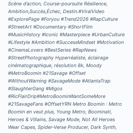
Scène d’action, Course-poursuite Résilience,
Ambition,Succès,Échec, Destin.#ViralVideo
#ExplorePage #Foryou #Trend2026 #RapCulture
#StreetArt #Documentary #ShortFilm
#MusicHistory #Iconic #Masterpiece #UrbanCulture
#Lifestyle #Ambition #SuccessMindset #Motivation
#CinemaLovers #BestSeries #RapNews
#StreetPhotography Hyperréaliste, éclairage
cinématographique, résolution 8k, Moody
#MetroBoomin #21Savage #Offset
#WithoutWarning #SavageMode #AtlantaTrap
#SlaughterGang #Migos
#RicFlairDrip#MetroBoominWantSomeMore
#21SavageFans #OffsetYRN Metro Boomin : Metro
Boomin en veut plus, Young Metro, Boominati,
Heroes & Villains, Savage Mode, Not All Heroes
Wear Capes, Spider-Verse Producer, Dark Synth,