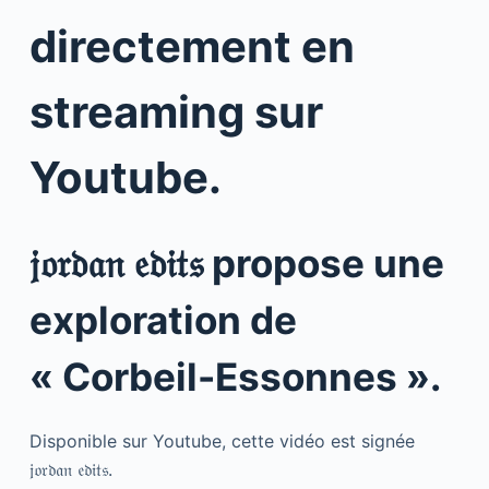
directement en
streaming sur
Youtube.
𝔧𝔬𝔯𝔡𝔞𝔫 𝔢𝔡𝔦𝔱𝔰 propose une
exploration de
« Corbeil-Essonnes ».
Disponible sur Youtube, cette vidéo est signée
𝔧𝔬𝔯𝔡𝔞𝔫 𝔢𝔡𝔦𝔱𝔰.