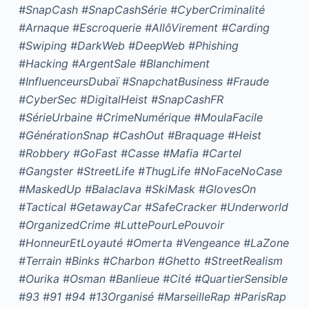
#SnapCash #SnapCashSérie #CyberCriminalité
#Arnaque #Escroquerie #AllôVirement #Carding
#Swiping #DarkWeb #DeepWeb #Phishing
#Hacking #ArgentSale #Blanchiment
#InfluenceursDubaï #SnapchatBusiness #Fraude
#CyberSec #DigitalHeist #SnapCashFR
#SérieUrbaine #CrimeNumérique #MoulaFacile
#GénérationSnap #CashOut #Braquage #Heist
#Robbery #GoFast #Casse #Mafia #Cartel
#Gangster #StreetLife #ThugLife #NoFaceNoCase
#MaskedUp #Balaclava #SkiMask #GlovesOn
#Tactical #GetawayCar #SafeCracker #Underworld
#OrganizedCrime #LuttePourLePouvoir
#HonneurEtLoyauté #Omerta #Vengeance #LaZone
#Terrain #Binks #Charbon #Ghetto #StreetRealism
#Ourika #Osman #Banlieue #Cité #QuartierSensible
#93 #91 #94 #13Organisé #MarseilleRap #ParisRap