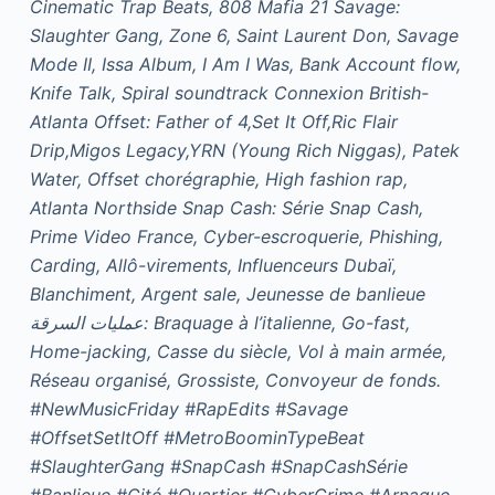
Cinematic Trap Beats, 808 Mafia 21 Savage:
Slaughter Gang, Zone 6, Saint Laurent Don, Savage
Mode II, Issa Album, I Am I Was, Bank Account flow,
Knife Talk, Spiral soundtrack Connexion British-
Atlanta Offset: Father of 4,Set It Off,Ric Flair
Drip,Migos Legacy,YRN (Young Rich Niggas), Patek
Water, Offset chorégraphie, High fashion rap,
Atlanta Northside Snap Cash: Série Snap Cash,
Prime Video France, Cyber-escroquerie, Phishing,
Carding, Allô-virements, Influenceurs Dubaï,
Blanchiment, Argent sale, Jeunesse de banlieue
عمليات السرقة: Braquage à l’italienne, Go-fast,
Home-jacking, Casse du siècle, Vol à main armée,
Réseau organisé, Grossiste, Convoyeur de fonds.
#NewMusicFriday #RapEdits #Savage
#OffsetSetItOff #MetroBoominTypeBeat
#SlaughterGang #SnapCash #SnapCashSérie
#Banlieue #Cité #Quartier #CyberCrime #Arnaque