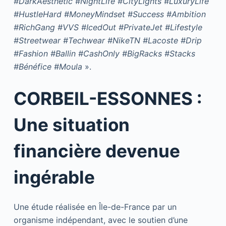
#DarkAesthetic #NightLife #CityLights #LuxuryLife
#HustleHard #MoneyMindset #Success #Ambition
#RichGang #VVS #IcedOut #PrivateJet #Lifestyle
#Streetwear #Techwear #NikeTN #Lacoste #Drip
#Fashion #Ballin #CashOnly #BigRacks #Stacks
#Bénéfice #Moula
».
CORBEIL-ESSONNES :
Une situation
financière devenue
ingérable
Une étude réalisée en Île-de-France par un
organisme indépendant, avec le soutien d’une