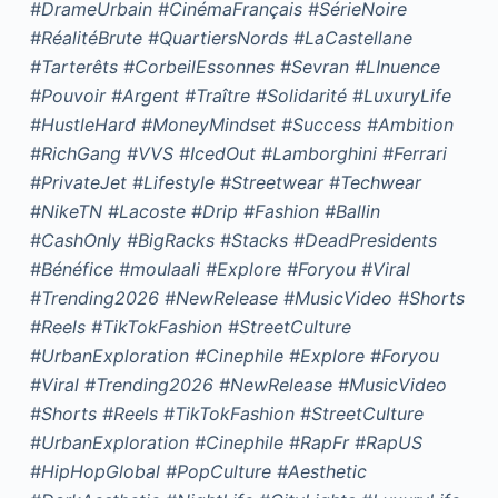
#DrameUrbain #CinémaFrançais #SérieNoire
#RéalitéBrute #QuartiersNords #LaCastellane
#Tarterêts #CorbeilEssonnes #Sevran #LInuence
#Pouvoir #Argent #Traître #Solidarité #LuxuryLife
#HustleHard #MoneyMindset #Success #Ambition
#RichGang #VVS #IcedOut #Lamborghini #Ferrari
#PrivateJet #Lifestyle #Streetwear #Techwear
#NikeTN #Lacoste #Drip #Fashion #Ballin
#CashOnly #BigRacks #Stacks #DeadPresidents
#Bénéfice #moulaali #Explore #Foryou #Viral
#Trending2026 #NewRelease #MusicVideo #Shorts
#Reels #TikTokFashion #StreetCulture
#UrbanExploration #Cinephile #Explore #Foryou
#Viral #Trending2026 #NewRelease #MusicVideo
#Shorts #Reels #TikTokFashion #StreetCulture
#UrbanExploration #Cinephile #RapFr #RapUS
#HipHopGlobal #PopCulture #Aesthetic