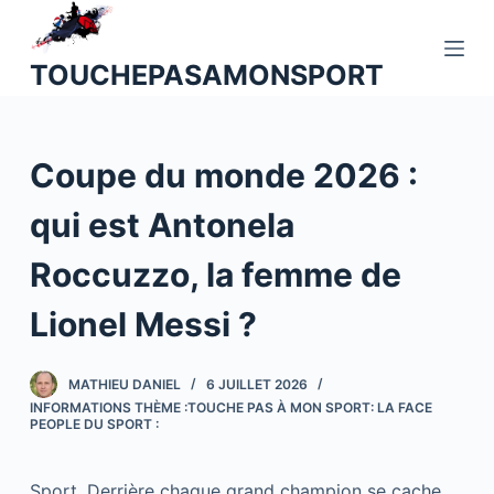
P
a
TOUCHEPASAMONSPORT
s
s
e
Coupe du monde 2026 :
r
a
qui est Antonela
u
c
Roccuzzo, la femme de
o
n
Lionel Messi ?
t
e
MATHIEU DANIEL
6 JUILLET 2026
n
INFORMATIONS THÈME :TOUCHE PAS À MON SPORT: LA FACE
u
PEOPLE DU SPORT :
Sport. Derrière chaque grand champion se cache