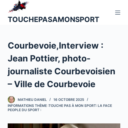
P
a
TOUCHEPASAMONSPORT
s
s
e
Courbevoie,Interview :
r
a
Jean Pottier, photo-
u
c
journaliste Courbevoisien
o
n
– Ville de Courbevoie
t
e
MATHIEU DANIEL
16 OCTOBRE 2025
n
INFORMATIONS THÈME :TOUCHE PAS À MON SPORT: LA FACE
u
PEOPLE DU SPORT :