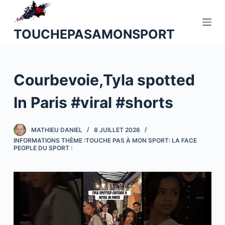
P
a
TOUCHEPASAMONSPORT
s
s
e
Courbevoie,Tyla spotted
r
a
In Paris #viral #shorts
u
c
o
MATHIEU DANIEL
8 JUILLET 2026
INFORMATIONS THÈME :TOUCHE PAS À MON SPORT: LA FACE
n
PEOPLE DU SPORT :
t
e
n
u