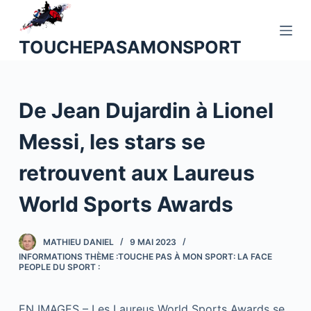
P
a
TOUCHEPASAMONSPORT
s
s
e
De Jean Dujardin à Lionel
r
a
Messi, les stars se
u
c
retrouvent aux Laureus
o
n
World Sports Awards
t
e
MATHIEU DANIEL
9 MAI 2023
n
INFORMATIONS THÈME :TOUCHE PAS À MON SPORT: LA FACE
u
PEOPLE DU SPORT :
EN IMAGES – Les Laureus World Sports Awards se