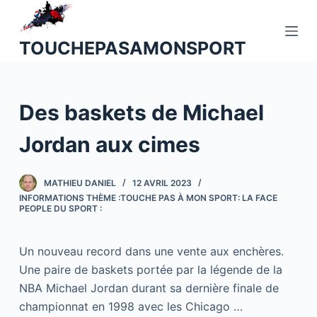
P
a
TOUCHEPASAMONSPORT
s
s
e
Des baskets de Michael
r
a
Jordan aux cimes
u
c
o
MATHIEU DANIEL
12 AVRIL 2023
INFORMATIONS THÈME :TOUCHE PAS À MON SPORT: LA FACE
n
PEOPLE DU SPORT :
t
e
Un nouveau record dans une vente aux enchères.
n
Une paire de baskets portée par la légende de la
u
NBA Michael Jordan durant sa dernière finale de
championnat en 1998 avec les Chicago …