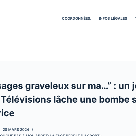
COORDONNÉES.
INFOS LÉGALES
ages graveleux sur ma…” : un j
 Télévisions lâche une bombe 
rice
28 MARS 2024
OUCHE PAS À MON SPORT: LA FACE PEOPLE DU SPORT :