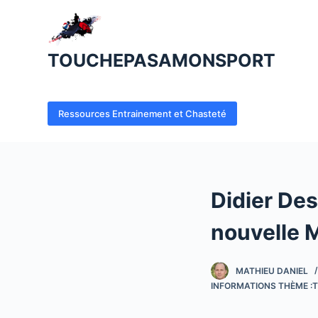
P
a
s
TOUCHEPASAMONSPORT
s
e
r
Ressources Entrainement et Chasteté
a
u
c
o
Didier De
n
t
nouvelle
e
n
MATHIEU DANIEL
u
INFORMATIONS THÈME :T