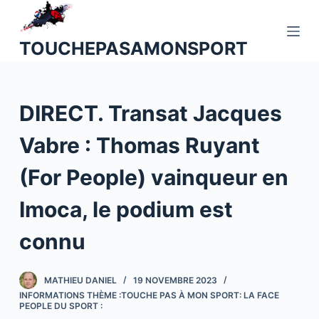
P
a
TOUCHEPASAMONSPORT
s
s
e
DIRECT. Transat Jacques
r
a
Vabre : Thomas Ruyant
u
c
(For People) vainqueur en
o
n
Imoca, le podium est
t
connu
e
n
u
MATHIEU DANIEL
19 NOVEMBRE 2023
INFORMATIONS THÈME :TOUCHE PAS À MON SPORT: LA FACE
PEOPLE DU SPORT :