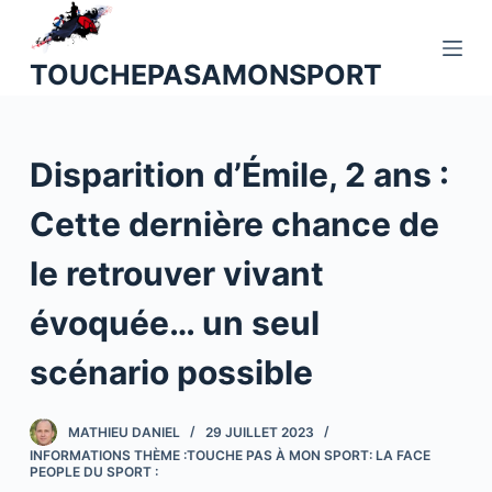
P
a
TOUCHEPASAMONSPORT
s
s
e
Disparition d’Émile, 2 ans :
r
a
Cette dernière chance de
u
c
le retrouver vivant
o
n
évoquée… un seul
t
scénario possible
e
n
u
MATHIEU DANIEL
29 JUILLET 2023
INFORMATIONS THÈME :TOUCHE PAS À MON SPORT: LA FACE
PEOPLE DU SPORT :