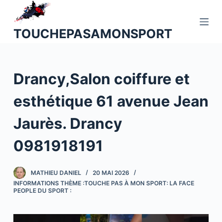
P
a
TOUCHEPASAMONSPORT
s
s
e
Drancy,Salon coiffure et
r
a
esthétique 61 avenue Jean
u
c
Jaurès. Drancy
o
n
0981918191
t
e
MATHIEU DANIEL
20 MAI 2026
n
INFORMATIONS THÈME :TOUCHE PAS À MON SPORT: LA FACE
u
PEOPLE DU SPORT :