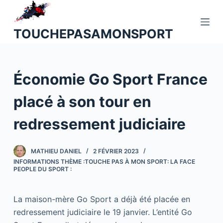
P
a
TOUCHEPASAMONSPORT
s
s
e
Économie Go Sport France
r
a
placé à son tour en
u
c
redressement judiciaire
o
n
MATHIEU DANIEL
2 FÉVRIER 2023
t
INFORMATIONS THÈME :TOUCHE PAS À MON SPORT: LA FACE
e
PEOPLE DU SPORT :
n
u
La maison-mère Go Sport a déjà été placée en
redressement judiciaire le 19 janvier. L’entité Go