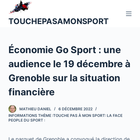
P
a
TOUCHEPASAMONSPORT
s
s
e
Économie Go Sport : une
r
a
audience le 19 décembre à
u
c
Grenoble sur la situation
o
n
financière
t
e
MATHIEU DANIEL
6 DÉCEMBRE 2022
n
INFORMATIONS THÈME :TOUCHE PAS À MON SPORT: LA FACE
u
PEOPLE DU SPORT :
Le parquet de Grenoble a convoqué la direction de