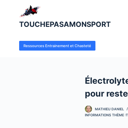
P
a
s
TOUCHEPASAMONSPORT
s
e
r
Ressources Entrainement et Chasteté
a
u
c
o
Électrolyt
n
t
pour rest
e
n
MATHIEU DANIEL
u
INFORMATIONS THÈME :T