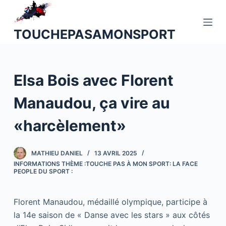
P
a
TOUCHEPASAMONSPORT
s
s
e
Elsa Bois avec Florent
r
a
Manaudou, ça vire au
u
c
«harcèlement»
o
n
MATHIEU DANIEL
13 AVRIL 2025
t
INFORMATIONS THÈME :TOUCHE PAS À MON SPORT: LA FACE
e
PEOPLE DU SPORT :
n
u
Florent Manaudou, médaillé olympique, participe à
la 14e saison de « Danse avec les stars » aux côtés