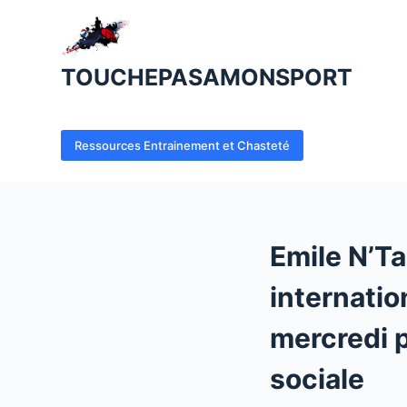
P
a
s
TOUCHEPASAMONSPORT
s
e
r
Ressources Entrainement et Chasteté
a
u
c
o
Emile N’T
n
t
internatio
e
n
mercredi p
u
sociale