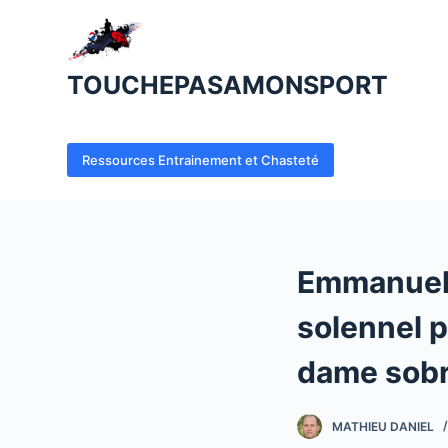
P
a
s
TOUCHEPASAMONSPORT
s
e
r
Ressources Entrainement et Chasteté
a
u
c
o
Emmanuel 
n
t
solennel p
e
n
dame sobr
u
MATHIEU DANIEL