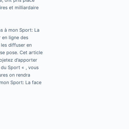
e, ont pris place
es et milliardaire
as à mon Sport: La
 en ligne des
les diffuser en
se pose. Cet article
rojetez d’apporter
 du Sport « , vous
ures on rendra
 mon Sport: La face