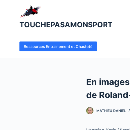
P
a
s
TOUCHEPASAMONSPORT
s
e
r
Ressources Entrainement et Chasteté
a
u
c
o
En images 
n
t
de Roland
e
n
MATHIEU DANIEL
u