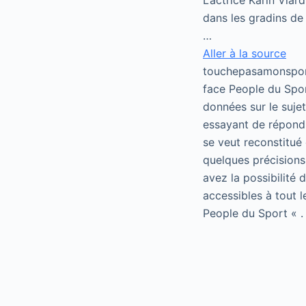
L’actrice Karin Viar
dans les gradins de
…
Aller à la source
touchepasamonsport
face People du Spor
données sur le suje
essayant de répondr
se veut reconstitué 
quelques précisions
avez la possibilité
accessibles à tout 
People du Sport « .