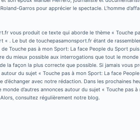
d et son époux Manuel Herrero, journaliste et documentarist
 Roland-Garros pour apprécier le spectacle. L’homme d’affair
.fr vous produit ce texte qui aborde le thème « Touche p
t « . Le but de touchepasamonsport.fr étant de rassembler
t de Touche pas à mon Sport: La face People du Sport puis 
e du mieux possible aux interrogations que tout le monde 
de la façon la plus correcte que possible. Si jamais vous p
 autour du sujet « Touche pas à mon Sport: La face People
 de d’échanger avec notre rédaction. Dans les prochaines he
le monde d’autres annonces autour du sujet « Touche pas à
 Alors, consultez régulièrement notre blog.