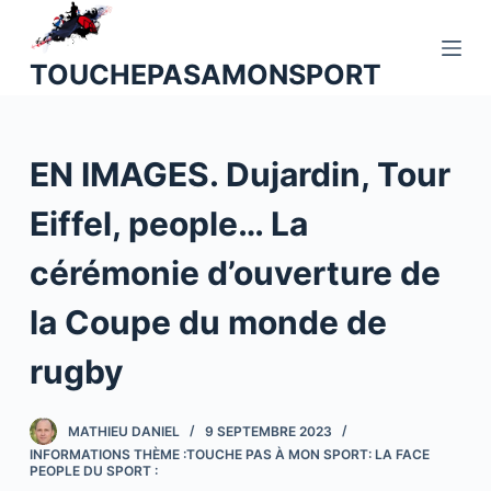
P
a
TOUCHEPASAMONSPORT
s
s
e
EN IMAGES. Dujardin, Tour
r
a
Eiffel, people… La
u
c
cérémonie d’ouverture de
o
n
la Coupe du monde de
t
rugby
e
n
u
MATHIEU DANIEL
9 SEPTEMBRE 2023
INFORMATIONS THÈME :TOUCHE PAS À MON SPORT: LA FACE
PEOPLE DU SPORT :