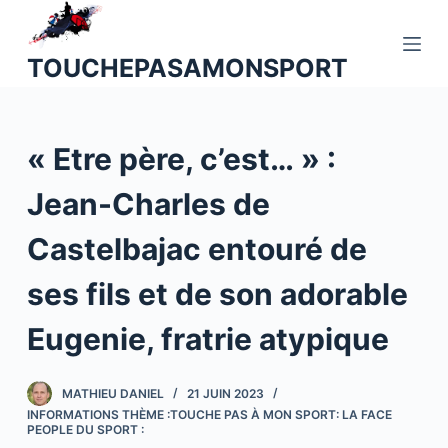
P
a
TOUCHEPASAMONSPORT
s
s
e
« Etre père, c’est… » :
r
a
Jean-Charles de
u
c
Castelbajac entouré de
o
n
ses fils et de son adorable
t
Eugenie, fratrie atypique
e
n
u
MATHIEU DANIEL
21 JUIN 2023
INFORMATIONS THÈME :TOUCHE PAS À MON SPORT: LA FACE
PEOPLE DU SPORT :