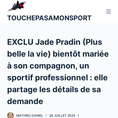
P
a
TOUCHEPASAMONSPORT
s
s
e
EXCLU Jade Pradin (Plus
r
a
belle la vie) bientôt mariée
u
c
à son compagnon, un
o
n
sportif professionnel : elle
t
partage les détails de sa
e
n
demande
u
MATHIEU DANIEL
28 JUILLET 2025