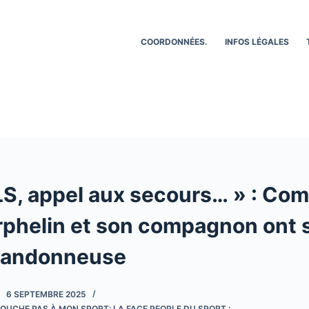
COORDONNÉES.
INFOS LÉGALES
PLS, appel aux secours… » : Co
rphelin et son compagnon ont 
 randonneuse
6 SEPTEMBRE 2025
OUCHE PAS À MON SPORT: LA FACE PEOPLE DU SPORT :