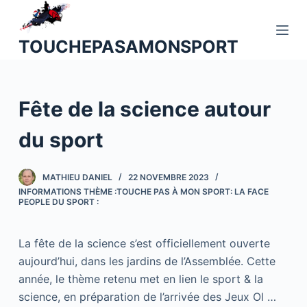
P
a
TOUCHEPASAMONSPORT
s
s
e
Fête de la science autour
r
a
du sport
u
c
o
MATHIEU DANIEL
22 NOVEMBRE 2023
INFORMATIONS THÈME :TOUCHE PAS À MON SPORT: LA FACE
n
PEOPLE DU SPORT :
t
e
La fête de la science s’est officiellement ouverte
n
aujourd’hui, dans les jardins de l’Assemblée. Cette
u
année, le thème retenu met en lien le sport & la
science, en préparation de l’arrivée des Jeux Ol …