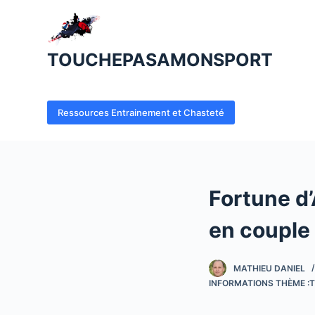
P
a
s
TOUCHEPASAMONSPORT
s
e
r
Ressources Entrainement et Chasteté
a
u
c
o
Fortune d
n
t
en couple 
e
n
MATHIEU DANIEL
u
INFORMATIONS THÈME :T