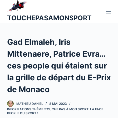
P
a
TOUCHEPASAMONSPORT
s
s
e
Gad Elmaleh, Iris
r
a
Mittenaere, Patrice Evra…
u
c
ces people qui étaient sur
o
n
la grille de départ du E-Prix
t
de Monaco
e
n
u
MATHIEU DANIEL
8 MAI 2023
INFORMATIONS THÈME :TOUCHE PAS À MON SPORT: LA FACE
PEOPLE DU SPORT :