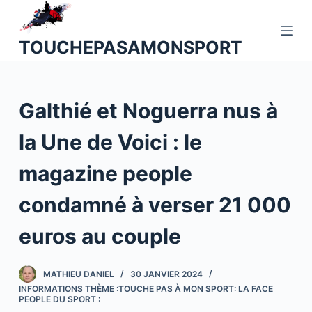
P
a
TOUCHEPASAMONSPORT
s
s
e
Galthié et Noguerra nus à
r
a
la Une de Voici : le
u
c
magazine people
o
n
condamné à verser 21 000
t
euros au couple
e
n
u
MATHIEU DANIEL
30 JANVIER 2024
INFORMATIONS THÈME :TOUCHE PAS À MON SPORT: LA FACE
PEOPLE DU SPORT :