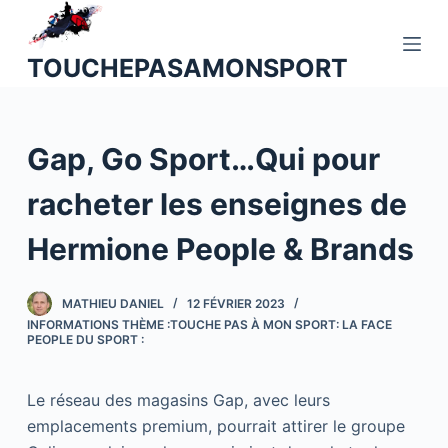
P
a
TOUCHEPASAMONSPORT
s
s
e
Gap, Go Sport…Qui pour
r
a
racheter les enseignes de
u
c
Hermione People & Brands
o
n
MATHIEU DANIEL
12 FÉVRIER 2023
t
INFORMATIONS THÈME :TOUCHE PAS À MON SPORT: LA FACE
e
PEOPLE DU SPORT :
n
u
Le réseau des magasins Gap, avec leurs
emplacements premium, pourrait attirer le groupe